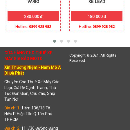
VARIO
XE LEAD
280.000 đ
180.000 đ
Hotline:
0899 928 982
Hotline:
0899 928 982
CỬA HÀNG CHO THUÊ XE
Copyright © 2021. All Rights
MÁY GIA BẢO MOTO
Reserved
Xin Thường Niệm - Nam Mô A
Di Đà Phật
Chuyên Cho Thuê Xe Máy Các
Loại, Giá Rẻ Cạnh Tranh, Thủ
Tục Đơn Giản, Chu đáo, Ship
Tận Nơi
Địa chỉ 1 :
Hẻm 136/18 Tô
Hiệu P. Hiệp Tân Q.Tân Phú
TP.HCM
Địa chỉ 2:
111/36 Đường Đặng