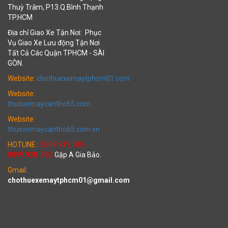
Thuỳ Trâm, P13.Q.Bình Thạnh
TP.HCM
Địa chỉ Giao Xe Tận Nơi: Phục
Vụ Giao Xe Lưu động Tận Nơi
Tất Cả Các Quận TPHCM - SÀI
GÒN.
Website:
chothuexemaytphcm01.com
Website:
thuexemaycantho65.com
Website:
thuexemaycantho65.com.vn
HOTLINE :
0899.919.100 -
0899.928 .982
Gặp A Gia Bảo.
Gmail:
chothuexemaytphcm01@gmail.com