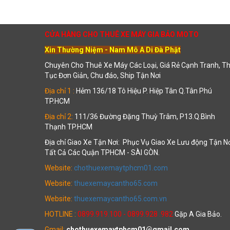
CỬA HÀNG CHO THUÊ XE MÁY GIA BẢO MOTO
Xin Thường Niệm - Nam Mô A Di Đà Phật
Chuyên Cho Thuê Xe Máy Các Loại, Giá Rẻ Cạnh Tranh, T
Tục Đơn Giản, Chu đáo, Ship Tận Nơi
Địa chỉ 1 :
Hẻm 136/18 Tô Hiệu P. Hiệp Tân Q.Tân Phú
TP.HCM
Địa chỉ 2:
111/36 Đường Đặng Thuỳ Trâm, P13.Q.Bình
Thạnh TP.HCM
Địa chỉ Giao Xe Tận Nơi: Phục Vụ Giao Xe Lưu động Tận N
Tất Cả Các Quận TPHCM - SÀI GÒN.
Website:
chothuexemaytphcm01.com
Website:
thuexemaycantho65.com
Website:
thuexemaycantho65.com.vn
HOTLINE :
0899.919.100 - 0899.928 .982
Gặp A Gia Bảo.
Gmail:
chothuexemaytphcm01@gmail.com