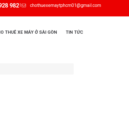
928 982
chothuexemaytphcm01@gmail.com
|
O THUÊ XE MÁY Ở SÀI GÒN
TIN TỨC
đ