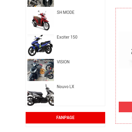
350.000 đ
SH MODE
350.000 đ
Exciter 150
250.000 đ
VISION
180.000 đ
Nouvo LX
130.000 đ
FANPAGE