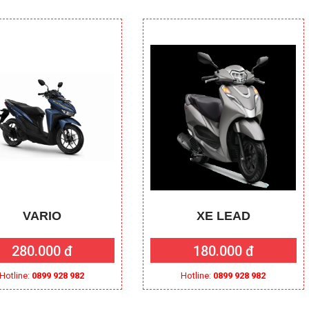
VARIO
XE LEAD
280.000 đ
180.000 đ
Hotline:
0899 928 982
Hotline:
0899 928 982