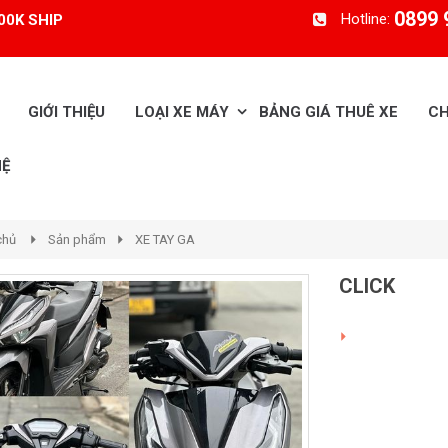
0899 
Hotline:
00K SHIP
GIỚI THIỆU
LOẠI XE MÁY
BẢNG GIÁ THUÊ XE
CH
HỆ
chủ
Sản phẩm
XE TAY GA
CLICK
350.000 