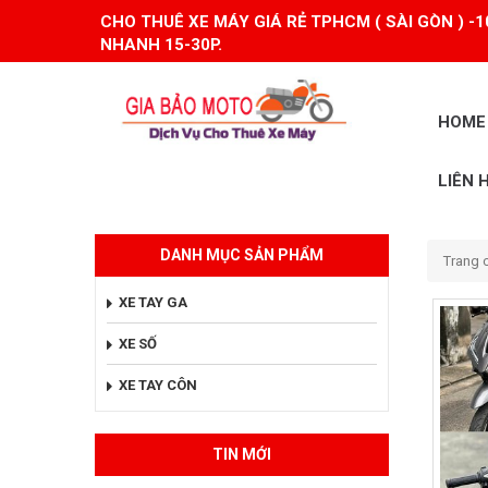
CHO THUÊ XE MÁY GIÁ RẺ TPHCM ( SÀI GÒN ) -1
NHANH 15-30P.
HOME
LIÊN 
DANH MỤC SẢN PHẨM
Trang 
XE TAY GA
XE SỐ
XE TAY CÔN
TIN MỚI